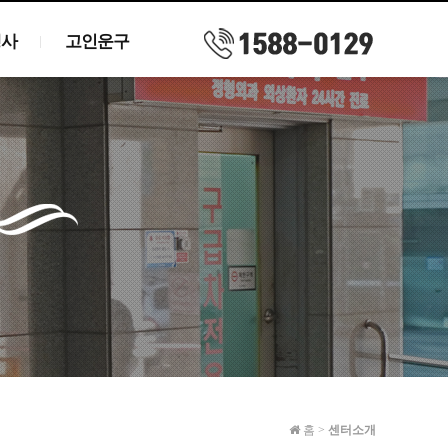
행사
고인운구
홈
>
센터소개